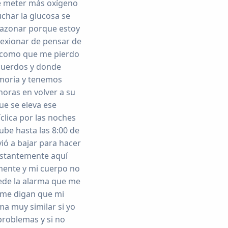
de meter más oxígeno
char la glucosa se
razonar porque estoy
lexionar de pensar de
s como que me pierdo
ecuerdos y donde
memoria y tenemos
horas en volver a su
ue se eleva ese
clica por las noches
sube hasta las 8:00 de
ió a bajar para hacer
onstantemente aquí
 mente y mi cuerpo no
cede la alarma que me
 me digan que mi
ma muy similar si yo
problemas y si no