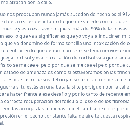
i me atracan por la calle.
que nos preocupan nunca jamás suceden de hecho es el 91,
 si fuera real es decir tanto lo que me sucede como lo que
i mente y esto es clave porque si más del 90% de las cosas
 eso lo que va a significar es que yo voy a a inducir en m
lo que yo denomino de forma sencilla una intoxicación de c
mo a entrar en lo que denominamos el sistema nervioso sim
grega cortisol y esa intoxicación de cortisol va a generar c
 físico se me cae el pelo por qué se me cae el pelo porque 
un estado de amenaza es como si estuviéramos en las trinch
ca es que los recursos del organismo se utilicen de la mej
guerra si tú estás en una batalla si te persiguen por la calle
ara hacer frente a ese desafío y por lo tanto de repente e
l la correcta recuperación del folículo piloso o de los fibrobla
s temidas arrugas las manchas la piel cambia de color por o
presión en el pecho constante falta de aire te cuesta respi
al.