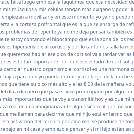
 hace falta luego empieza la taquipnea que esa necesidad 
e mis músculos y mis células tengan más oxígeno y poder lu
se empiezan a movilizar y en este momento yo ya no puedo 
rta y la corteza prefrontal que es la que se encarga de ref
 los problemas de repente ya no me deja pensar también e
 que te estoy contando el hipocampo que es la zona de los r
 es hipersensible al cortisol y por lo tanto nos falla la 
e queremos hablar ese pico de cortisol va a tardar varias 
ué es esto tan importante por qué ese estado de cortisol q
 a cambiar nuestro organismo el cortisol es una hormona cí
er bajita para que yo pueda dormir y a lo largo de la noche 
s que tiene su pico más alto y a las 8:00 de la mañana volv
 del día a día pero qué pasa si vivo preocupado por algo c
as más importantes que te voy a transmitir hoy y es que mi
za real de una imaginaria ante algo físico real que me su
e que me llamen para decirme que mi hijo está enfermo que
esa activación del cerebro por algo real se produce de for
rabajo en mi casa y empiezo a pensar y si mi hijo están en 