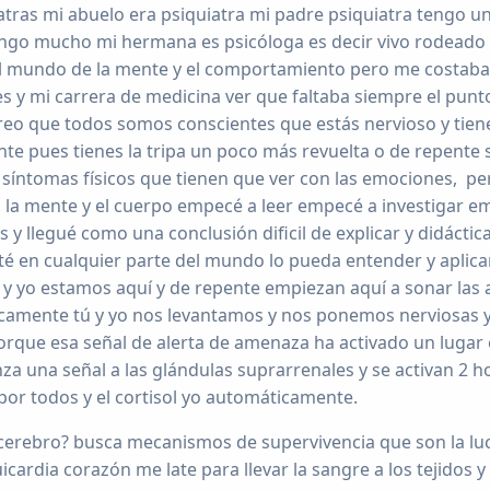
atras mi abuelo era psiquiatra mi padre psiquiatra tengo un
engo mucho mi hermana es psicóloga es decir vivo rodeado
el mundo de la mente y el comportamiento pero me costaba 
s y mi carrera de medicina ver que faltaba siempre el punt
eo que todos somos conscientes que estás nervioso y tiene
te pues tienes la tripa un poco más revuelta o de repente 
 síntomas físicos que tienen que ver con las emociones, pe
 la mente y el cuerpo empecé a leer empecé a investigar em
y llegué como una conclusión dificil de explicar y didáctic
é en cualquier parte del mundo lo pueda entender y aplicar
 y yo estamos aquí y de repente empiezan aquí a sonar las 
icamente tú y yo nos levantamos y nos ponemos nerviosas 
orque esa señal de alerta de amenaza ha activado un lugar
za una señal a las glándulas suprarrenales y se activan 2 
por todos y el cortisol yo automáticamente.
erebro? busca mecanismos de supervivencia que son la luch
ardia corazón me late para llevar la sangre a los tejidos y