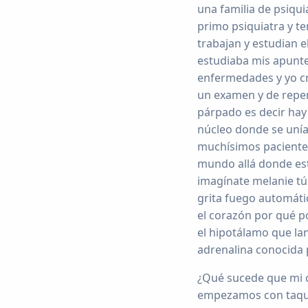
una familia de psiqui
primo psiquiatra y t
trabajan y estudian 
estudiaba mis apunte
enfermedades y yo cr
un examen y de repen
párpado es decir hay
núcleo donde se unía
muchísimos pacientes 
mundo allá donde est
imagínate melanie tú
grita fuego automát
el corazón por qué p
el hipotálamo que lan
adrenalina conocida 
¿Qué sucede que mi c
empezamos con taquic