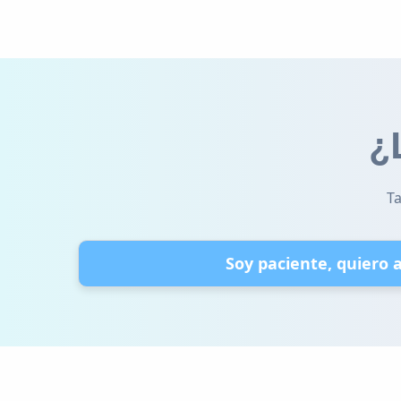
¿
Ta
Soy paciente, quiero 