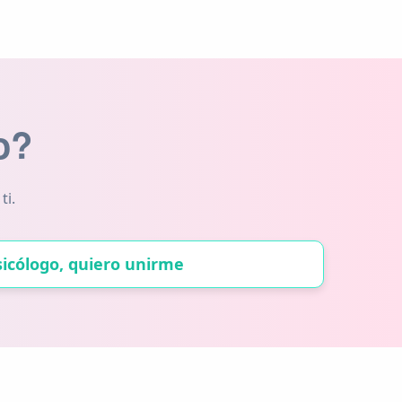
o?
ti.
sicólogo, quiero unirme